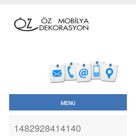
MENU
Skip to content
1482928414140