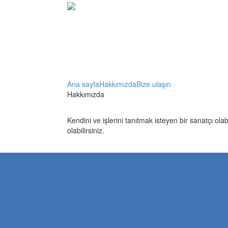
Skip to content
Ana sayfa
Hakkımızda
Bize ulaşın
Hakkımızda
Kendini ve işlerini tanıtmak isteyen bir sanatçı ol
olabilirsiniz.