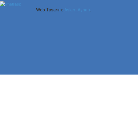
Web Tasarım:
Aslan_Ayhan
.