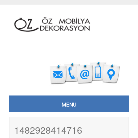
MENU
Skip to content
1482928414716