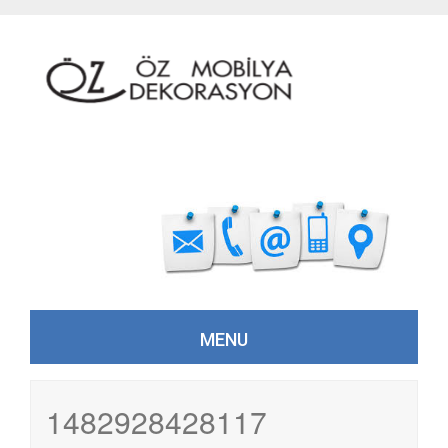
MENU
Skip to content
1482928428117