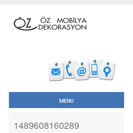
MENU
Skip to content
1489608160289