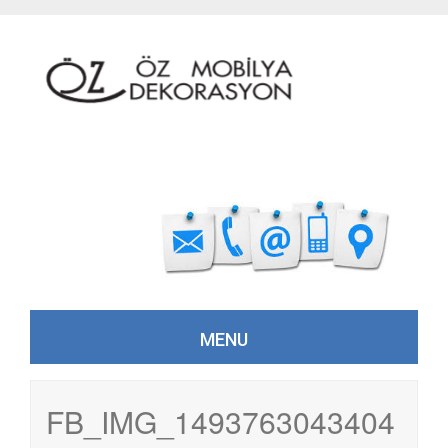
MENU
Skip to content
FB_IMG_1493763043404